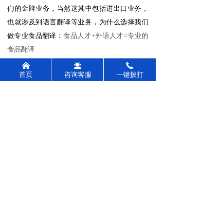
们的金牌业务，当然这其中包括进出口业务，
也就涉及到语言翻译等业务，为什么选择我们
做专业食品翻译：
食品人才+外语人才=专业的
食品翻译
我们公司翻译团队由外语、食品认证、标贴
낀
끤
끅
首页
咨询客服
一键拨打
审核、熟知进出口通关法律法规等专业人才构
成，译稿时，更能够保证食品翻译的准确性。
具体业务涉及美国专业食品翻译、欧盟专业
食品翻译、日韩专业食品翻译、澳新专业食品
翻译、东南亚专业食品翻译。另外食品行业相
关法规、标准、检测方法、科技文献及产品说
明等多种文本的翻译服务和审核报告，产品规
格书、产品标签等的翻译服务。
支持中、英等语言的互译。
想要快速通关，华认联为您提供相关技术咨