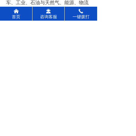
车、工业、石油与天然气、能源、物流
与运输、信息技术、食品农产、轨道交
낀
끤
끅
首页
咨询客服
一键拨打
通、社会责任、航空航天、医疗服务、
通讯电信等行业；覆盖了质量管理、食
品安全、汽车供应链、验厂咨询、船级
社认可、环境安全、行政许可咨询、企
业内训八大板块。
公司的金牌服务项目为Smeta验厂、
SEDEX验厂、SLCP验厂、FSMA食品咨
询、FDA食品咨询、FSC认证、BRC食
品咨询 、GRS认证、RCS认证、OCS认
证。
秉承“传递信任 分享知识 创造价
值”的山东华认联技术服务有限公司全体
员工竭诚与您共谋发展。
前一个：
无
ꄴ